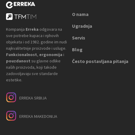
O nama
Ugradnja
Kompanija
Erreka
odgovara na
sve potrebe kupaca i njihovih
Servis
objekata i od 1982. godine im nudi
najkvalitetnije proizvode i usluge.
Blog
Funkcionalnost
,
ergonomija
i
pouzdanost
su glavne odlike
Često postavljana pitanja
naših proizvoda, koji takođe
zadovoljavaju sve standarde
estetike.
ERREKA SRBIJA
ERREKA MAKEDONIJA