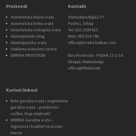
Proizvodi
Kontakt
Automatska klizna vrata
Slobodana Bajića 37
Automatska krilna vrata
Pećinci, Srbija
Automatska rotirajuća vrata
Tel: 022 2100 615
Aluminijumski izlog
Mob: 063 519 796
Aluminijumska vrata
office@erreka-balkan.com
Staklena vrata bez okvira
ERREKA PROIZVODI
Kiro Krstevski - Platnik 11-1/18
Skopje, Makedonija
office@tfmtim.mk
Korisni linkovi
Rolo garažna vrata i segmentna
garažna vrata – prednosti i
razlike. Koja odabrati?
ERREKA Garažna vrata –
Sigurnost i kvalitet na prvom
mestu