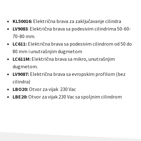
KL50016:
Električna brava za zaključavanje cilindra
LV9083
: Električna brava sa podesivim cilindrima 50-60-
70-80 mm.
LC611:
Električna brava sa podesivim cilindrom od 50 do
80 mm i unutrašnjim dugmetom
LC611M:
Električna brava sa mikro, unutrašnjim
dugmetom.
LV9087:
Električna brava sa evropskim profilom (bez
cilindra)
LBO20:
Otvor za vijak 230 Vac
LBE20:
Otvor za vijak 230 Vac sa spoljnim cilindrom