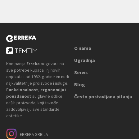
O nama
Ugradnja
Kompanija
Erreka
odgovara na
sve potrebe kupaca i njihovih
Servis
objekata i od 1982. godine im nudi
najkvalitetnije proizvode i usluge.
Blog
Funkcionalnost
,
ergonomija
i
pouzdanost
su glavne odlike
Često postavljana pitanja
naših proizvoda, koji takođe
zadovoljavaju sve standarde
estetike.
ERREKA SRBIJA