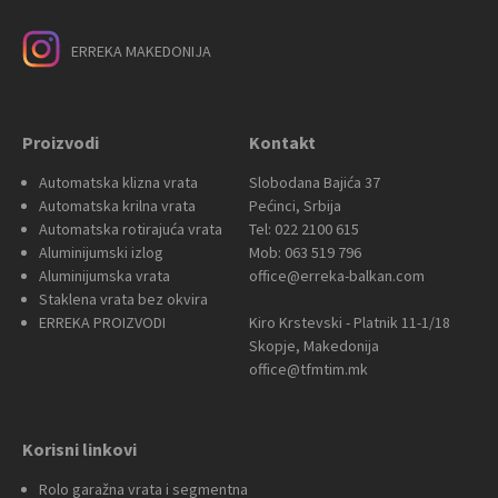
ERREKA MAKEDONIJA
Proizvodi
Kontakt
Automatska klizna vrata
Slobodana Bajića 37
Automatska krilna vrata
Pećinci, Srbija
Automatska rotirajuća vrata
Tel: 022 2100 615
Aluminijumski izlog
Mob: 063 519 796
Aluminijumska vrata
office@erreka-balkan.com
Staklena vrata bez okvira
ERREKA PROIZVODI
Kiro Krstevski - Platnik 11-1/18
Skopje, Makedonija
office@tfmtim.mk
Korisni linkovi
Rolo garažna vrata i segmentna