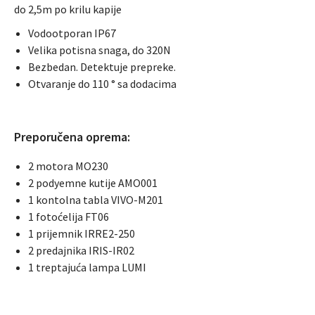
do 2,5m po krilu kapije
Vodootporan IP67
Velika potisna snaga, do 320N
Bezbedan. Detektuje prepreke.
Otvaranje do 110 ° sa dodacima
Preporučena oprema:
2 motora MO230
2 podyemne kutije AMO001
1 kontolna tabla VIVO-M201
1 fotoćelija FT06
1 prijemnik IRRE2-250
2 predajnika IRIS-IR02
1 treptajuća lampa LUMI