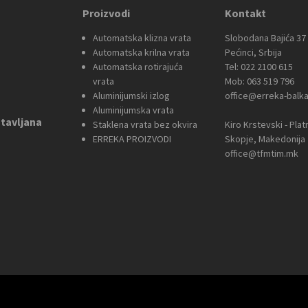
Proizvodi
Kontakt
Automatska klizna vrata
Slobodana Bajića 37
Automatska krilna vrata
Pećinci, Srbija
Automatska rotirajuća
Tel: 022 2100 615
vrata
Mob: 063 519 796
Aluminijumski izlog
office@erreka-balk
Aluminijumska vrata
tavljana
Staklena vrata bez okvira
Kiro Krstevski - Plat
ERREKA PROIZVODI
Skopje, Makedonija
office@tfmtim.mk