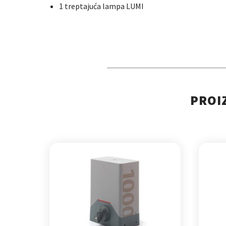
1 treptajuća lampa LUMI
PROI