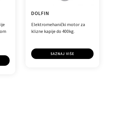
DOLFIN
ije
Elektromehanički motor za
nom
klizne kapije do 400kg.
SAZNAJ VIŠE