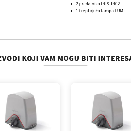
2 predajnika IRIS-IR02
1 treptajuća lampa LUMI
ZVODI KOJI VAM MOGU BITI INTERES