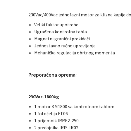
230Vac/400Vac jednofazni motor za klizne kapije d
Veliki faktor upotrebe
Ugrađena kontrolna tabla.
Magnetni granični prekidači.
Jednostavno ručno upravljanje.
Mehanička regulacija obrtnog momenta
Preporučena oprema:
230Vac-1800kg
1 motor KM1800 sa kontrolnom tablom
1 fotoćelija FT06
1 prijemnik IRRE2-250
2 predajnika IRIS-IR02