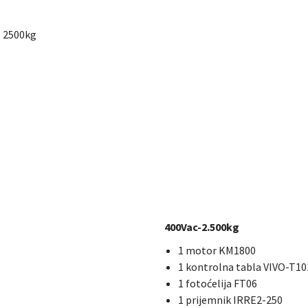
o 2500kg
400Vac-2.500kg
1 motor KM1800
1 kontrolna tabla VIVO-T10
1 fotoćelija FT06
1 prijemnik IRRE2-250