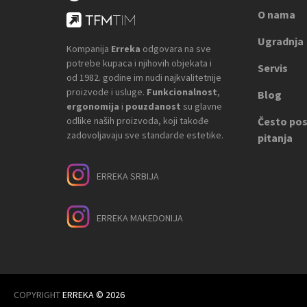
O nama
Ugradnja
Kompanija
Erreka
odgovara na sve
potrebe kupaca i njihovih objekata i
Servis
od 1982. godine im nudi najkvalitetnije
proizvode i usluge.
Funkcionalnost
,
Blog
ergonomija
i
pouzdanost
su glavne
odlike naših proizvoda, koji takođe
Često pos
zadovoljavaju sve standarde estetike.
pitanja
ERREKA SRBIJA
ERREKA MAKEDONIJA
COPYRIGHT
ERREKA © 2026