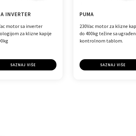
A INVERTER
PUMA
Vac motor sa inverter
230Vac motor za klizne kap
ologijom za klizne kapije
do 400kg težine sa ugrađe
00kg
kontrolnom tablom.
SAZNAJ VIŠE
SAZNAJ VIŠE