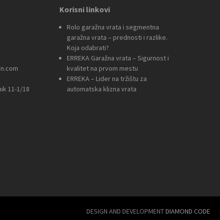
Korisni linkovi
Rolo garažna vrata i segmentna
garažna vrata – prednosti i razlike.
Koja odabrati?
ERREKA Garažna vrata – Sigurnost i
an.com
kvalitet na prvom mestu
ERREKA – Lider na tržištu za
nik 11-1/18
automatska klizna vrata
DESIGN AND DEVELOPMENT
DIAMOND CODE