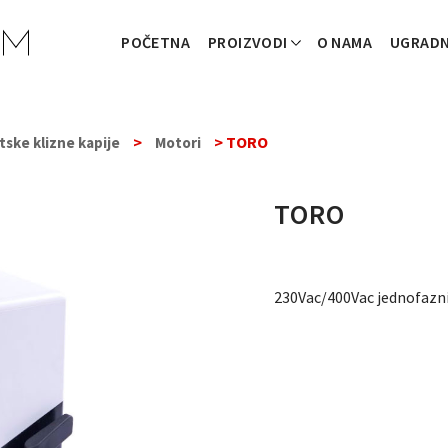
POČETNA
PROIZVODI
O NAMA
UGRAD
>
> TORO
tske klizne kapije
Motori
TORO
230Vac/400Vac jednofazni