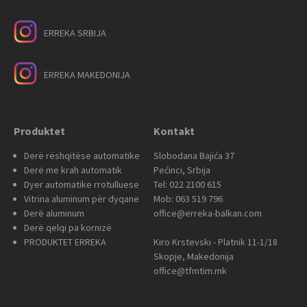
ERREKA SRBIJA
ERREKA MAKEDONIJA
Produktet
Kontakt
Derë rëshqitëse automatike
Slobodana Bajića 37
Derë me krah automatik
Pećinci, Srbija
Dyer automatike rrotulluese
Tel: 022 2100 615
Vitrina aluminum për dyqane
Mob: 063 519 796
Derë aluminum
office@erreka-balkan.com
Derë qelqi pa kornizë
PRODUKTET ERREKA
Kiro Krstevski - Platnik 11-1/18
Skopje, Makedonija
office@tfmtim.mk