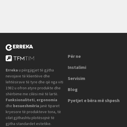
Për ne
Instalimi
Erreka
u përgjigjet të gjitha
nevojave të klientëve dhe
Servisim
lehtësirave të tyre dhe që nga viti
1982 u ofron atyre produkte dhe
Blog
shërbime me cilësi më të lartë.
Funksionaliteti
,
ergonomia
Pyetjet e bëra më shpesh
dhe
besueshmëria
janë tiparet
kryesore të produkteve tona, të
cilat gjithashtu plotësojnë të
gjitha standardet estetike.