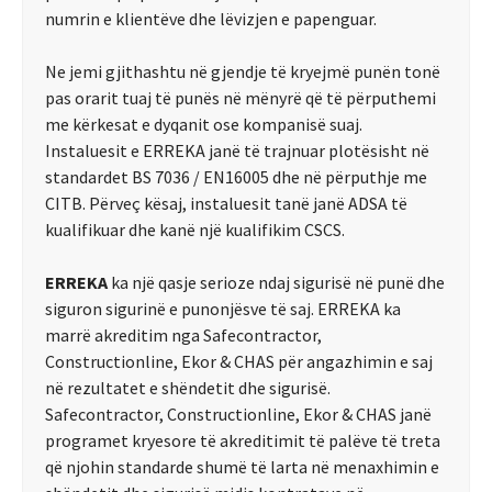
numrin e klientëve dhe lëvizjen e papenguar.
Ne jemi gjithashtu në gjendje të kryejmë punën tonë
pas orarit tuaj të punës në mënyrë që të përputhemi
me kërkesat e dyqanit ose kompanisë suaj.
Instaluesit e ERREKA janë të trajnuar plotësisht në
standardet BS 7036 / EN16005 dhe në përputhje me
CITB. Përveç kësaj, instaluesit tanë janë ADSA të
kualifikuar dhe kanë një kualifikim CSCS.
ERREKA
ka një qasje serioze ndaj sigurisë në punë dhe
siguron sigurinë e punonjësve të saj. ERREKA ka
marrë akreditim nga Safecontractor,
Constructionline, Ekor & CHAS për angazhimin e saj
në rezultatet e shëndetit dhe sigurisë.
Safecontractor, Constructionline, Ekor & CHAS janë
programet kryesore të akreditimit të palëve të treta
që njohin standarde shumë të larta në menaxhimin e