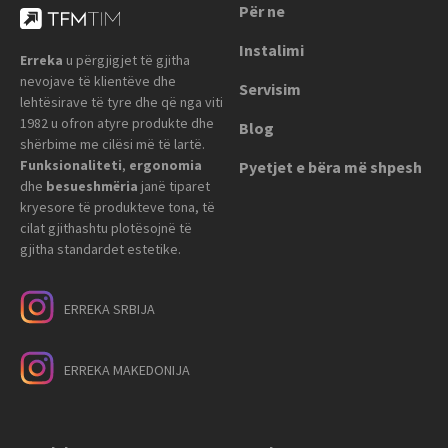
Për ne
Instalimi
Erreka
u përgjigjet të gjitha
nevojave të klientëve dhe
Servisim
lehtësirave të tyre dhe që nga viti
1982 u ofron atyre produkte dhe
Blog
shërbime me cilësi më të lartë.
Funksionaliteti
,
ergonomia
Pyetjet e bëra më shpesh
dhe
besueshmëria
janë tiparet
kryesore të produkteve tona, të
cilat gjithashtu plotësojnë të
gjitha standardet estetike.
ERREKA SRBIJA
ERREKA MAKEDONIJA