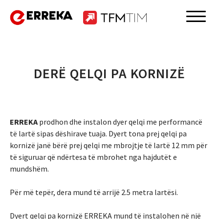
Skip
to
Erreka
content
DERË QELQI PA KORNIZË
ERREKA
prodhon dhe instalon dyer qelqi me performancë
të lartë sipas dëshirave tuaja. Dyert tona prej qelqi pa
kornizë janë bërë prej qelqi me mbrojtje të lartë 12 mm për
të siguruar që ndërtesa të mbrohet nga hajdutët e
mundshëm.
Për më tepër, dera mund të arrijë 2.5 metra lartësi.
Dyert qelqi pa kornizë ERREKA mund të instalohen në një