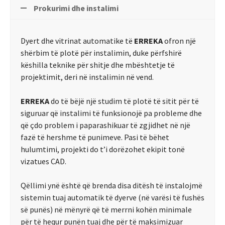
Prokurimi dhe instalimi
Dyert dhe vitrinat automatike të
ERREKA
ofron një
shërbim të plotë për instalimin, duke përfshirë
këshilla teknike për shitje dhe mbështetje të
projektimit, deri në instalimin në vend.
ERREKA
do të bëjë një studim të plotë të sitit për të
siguruar që instalimi të funksionojë pa probleme dhe
që çdo problem i paparashikuar të zgjidhet në një
fazë të hershme të punimeve. Pasi të bëhet
hulumtimi, projekti do t’i dorëzohet ekipit tonë
vizatues CAD.
Qëllimi ynë është që brenda disa ditësh të instalojmë
sistemin tuaj automatik të dyerve (në varësi të fushës
së punës) në mënyrë që të merrni kohën minimale
për të hequr punën tuaj dhe për të maksimizuar