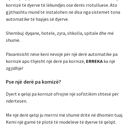
kornizë të dyerve të lëkundjes ose derës rrotulluese. Ato
gjithashtu mund të instalohen në disa nga sistemet tona
automatike të hapjes së dyerve.
Shembuj: dyqane, hotele, zyra, shkolla, spitale dhe më
shumë.
Pavarësisht nëse keni nevojë për një derë automatike pa
kornizë apo thjesht një derë pa kornizë,
ERREKA
ka një
zgjidhje!
Pse një derë pa kornizë?
Dyert e qelqi pa kornizë ofrojnë një sofistikim shtesë për
ndërtesën.
Me një derë qelqi ju merrni më shumë dritë në dhomën tuaj.
Kemi një gamë të plotë të modeleve të dyerve të qelqit.