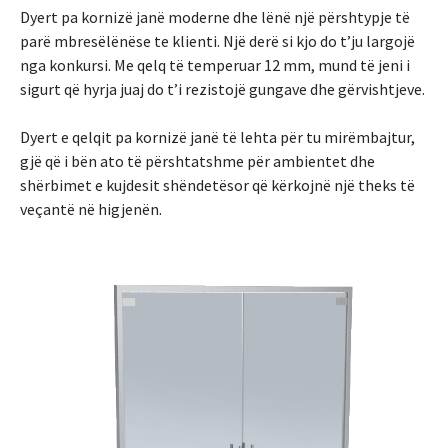
Dyert pa kornizë janë moderne dhe lënë një përshtypje të
parë mbresëlënëse te klienti. Një derë si kjo do t’ju largojë
nga konkursi. Me qelq të temperuar 12 mm, mund të jeni i
sigurt që hyrja juaj do t’i rezistojë gungave dhe gërvishtjeve.
Dyert e qelqit pa kornizë janë të lehta për tu mirëmbajtur,
gjë që i bën ato të përshtatshme për ambientet dhe
shërbimet e kujdesit shëndetësor që kërkojnë një theks të
veçantë në higjenën.