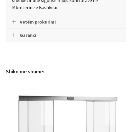
shëndetit dhe sigurisë midis kontratave në
Mbretërinë e Bashkuar.
Vetëm prokurimi
Garanci
Shiko me shume: