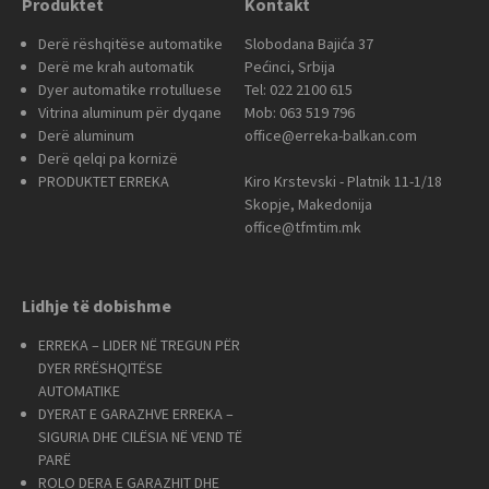
Produktet
Kontakt
Derë rëshqitëse automatike
Slobodana Bajića 37
Derë me krah automatik
Pećinci, Srbija
Dyer automatike rrotulluese
Tel: 022 2100 615
Vitrina aluminum për dyqane
Mob: 063 519 796
Derë aluminum
office@erreka-balkan.com
Derë qelqi pa kornizë
PRODUKTET ERREKA
Kiro Krstevski - Platnik 11-1/18
Skopje, Makedonija
office@tfmtim.mk
Lidhje të dobishme
ERREKA – LIDER NË TREGUN PËR
DYER RRËSHQITËSE
AUTOMATIKE
DYERAT E GARAZHVE ERREKA –
SIGURIA DHE CILËSIA NË VEND TË
PARË
ROLO DERA E GARAZHIT DHE