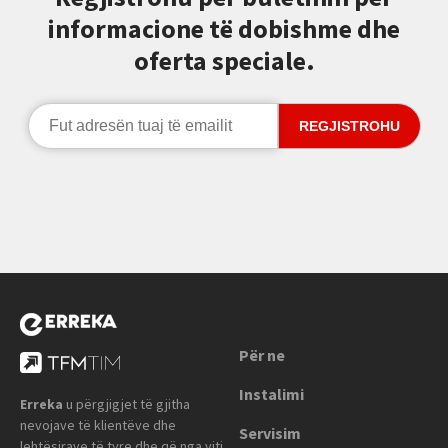
informacione të dobishme dhe
oferta speciale.
Për ne
Instalimi
Erreka
u përgjigjet të gjitha
nevojave të klientëve dhe
Servisim
lehtësirave të tyre dhe që nga viti