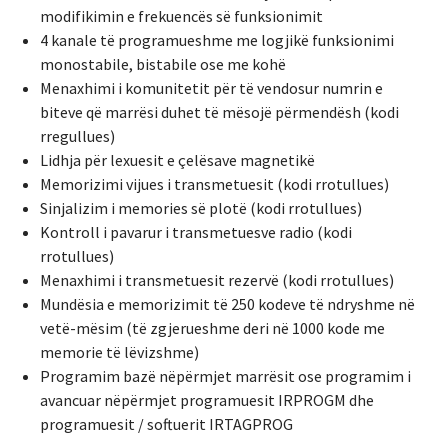
modifikimin e frekuencës së funksionimit
4 kanale të programueshme me logjikë funksionimi
monostabile, bistabile ose me kohë
Menaxhimi i komunitetit për të vendosur numrin e
biteve që marrësi duhet të mësojë përmendësh (kodi
rregullues)
Lidhja për lexuesit e çelësave magnetikë
Memorizimi vijues i transmetuesit (kodi rrotullues)
Sinjalizim i memories së plotë (kodi rrotullues)
Kontroll i pavarur i transmetuesve radio (kodi
rrotullues)
Menaxhimi i transmetuesit rezervë (kodi rrotullues)
Mundësia e memorizimit të 250 kodeve të ndryshme në
vetë-mësim (të zgjerueshme deri në 1000 kode me
memorie të lëvizshme)
Programim bazë nëpërmjet marrësit ose programim i
avancuar nëpërmjet programuesit IRPROGM dhe
programuesit / softuerit IRTAGPROG