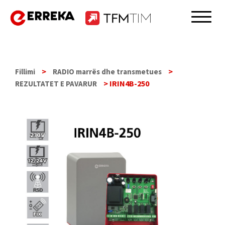
Skip
to
Erreka
content
>
>
Fillimi
RADIO marrës dhe transmetues
> IRIN4B-250
REZULTATET E PAVARUR