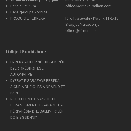
Derë aluminum
office@erreka-balkan.com
Derë qelqi pa kornizë
PRODUKTET ERREKA
Kiro Krstevski - Platnik 11-1/18
Skopje, Makedonija
office@tfmtim.mk
Lidhje të dobishme
ERREKA – LIDER NË TREGUN PËR
DYER RRËSHQITËSE
AUTOMATIKE
DYERAT E GARAZHVE ERREKA –
SIGURIA DHE CILËSIA NË VEND TË
PARË
ROLO DERA E GARAZHIT DHE
DERA SEGMENTE E GARAZHIT –
PËRPARËSIA DHE DALLIMI. CILËN
DO E ZGJIDHNI?