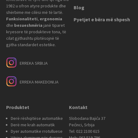
1982 u ofron atyre produkte dhe
Blog
shërbime me cilësi më të lartë.
Funksionaliteti
,
ergonomia
Pyetjet e bëra më shpesh
dhe
besueshmëria
janë tiparet
kryesore të produkteve tona, të
cilat gjithashtu plotësojnë të
gjitha standardet estetike.
ERREKA SRBIJA
ERREKA MAKEDONIJA
Produktet
Kontakt
Derë rëshqitëse automatike
Slobodana Bajića 37
Derë me krah automatik
Pećinci, Srbija
Dyer automatike rrotulluese
Tel: 022 2100 615
Vitrina aluminum për dyqane
Mob: 063 519 796