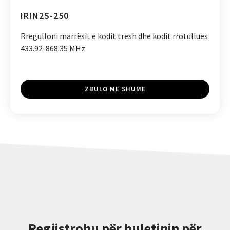
IRIN2S-250
Rregulloni marrësit e kodit tresh dhe kodit rrotullues
433.92-868.35 MHz
ZBULO ME SHUME
Regjistrohu për buletinin për