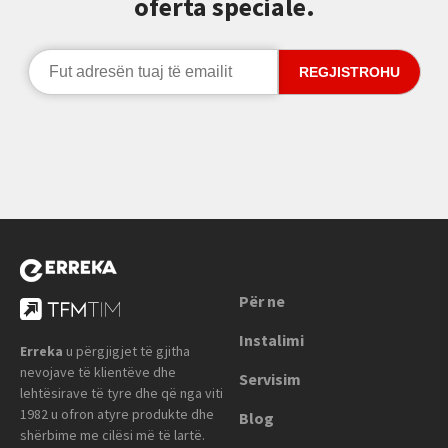
oferta speciale.
Për ne
Instalimi
Erreka
u përgjigjet të gjitha
nevojave të klientëve dhe
Servisim
lehtësirave të tyre dhe që nga viti
1982 u ofron atyre produkte dhe
Blog
shërbime me cilësi më të lartë.