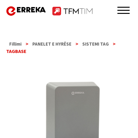
Skip
to
Erreka
content
>
>
>
Fillimi
PANELET E HYRËSE
SISTEMI TAG
TAGBASE