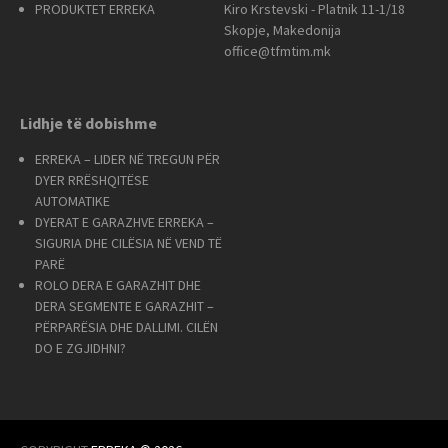
PRODUKTET ERREKA
Kiro Krstevski - Platnik 11-1/18
Skopje, Makedonija
office@tfmtim.mk
Lidhje të dobishme
ERREKA – LIDER NË TREGUN PËR
DYER RRËSHQITËSE
AUTOMATIKE
DYERAT E GARAZHVE ERREKA –
SIGURIA DHE CILËSIA NË VEND TË
PARË
ROLO DERA E GARAZHIT DHE
DERA SEGMENTE E GARAZHIT –
PËRPARËSIA DHE DALLIMI. CILËN
DO E ZGJIDHNI?