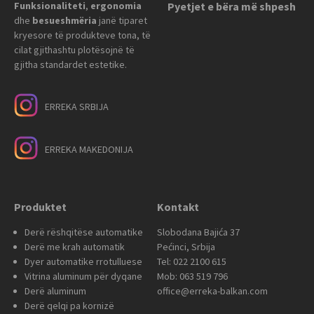
Funksionaliteti
,
ergonomia
Pyetjet e bëra më shpesh
dhe
besueshmëria
janë tiparet
kryesore të produkteve tona, të
cilat gjithashtu plotësojnë të
gjitha standardet estetike.
ERREKA SRBIJA
ERREKA MAKEDONIJA
Produktet
Kontakt
Derë rëshqitëse automatike
Slobodana Bajića 37
Derë me krah automatik
Pećinci, Srbija
Dyer automatike rrotulluese
Tel: 022 2100 615
Vitrina aluminum për dyqane
Mob: 063 519 796
Derë aluminum
office@erreka-balkan.com
Derë qelqi pa kornizë